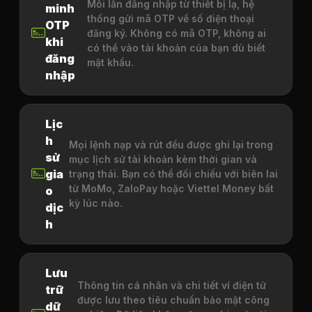
Mỗi lần đăng nhập từ thiết bị lạ, hệ
minh
thống gửi mã OTP về số điện thoại
OTP
đăng ký. Không có mã OTP, không ai
khi
có thể vào tài khoản của bạn dù biết
đăng
mật khẩu.
nhập
Lịc
h
Mọi lệnh nạp và rút đều được ghi lại trong
sử
mục lịch sử tài khoản kèm thời gian và
gia
trạng thái. Bạn có thể đối chiếu với biên lai
từ MoMo, ZaloPay hoặc Viettel Money bất
o
kỳ lúc nào.
dịc
h
Lưu
Thông tin cá nhân và chi tiết ví điện tử
trữ
được lưu theo tiêu chuẩn bảo mật công
dữ