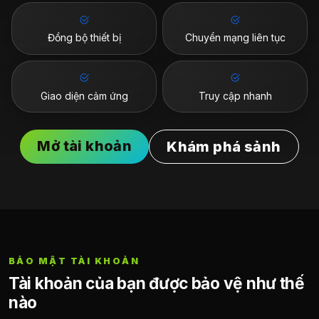
Đồng bộ thiết bị
Chuyển mạng liên tục
Giao diện cảm ứng
Truy cập nhanh
Mở tài khoản
Khám phá sảnh
BẢO MẬT TÀI KHOẢN
Tài khoản của bạn được bảo vệ như thế
nào