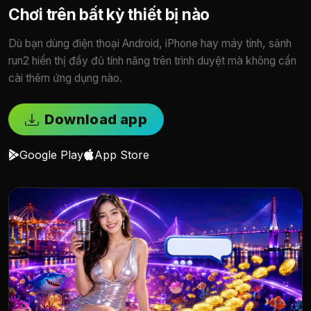
Chơi trên bất kỳ thiết bị nào
Dù bạn dùng điện thoại Android, iPhone hay máy tính, sảnh
run2 hiển thị đầy đủ tính năng trên trình duyệt mà không cần
cài thêm ứng dụng nào.
Download app
Google Play
App Store