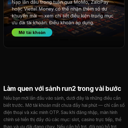
Nạp lần đầu trong tuần qua MoMo, ZaloPay
Trước
Tiếp
hoặc Viettel Money có thể nhận thêm số dư
khuyến mãi — xem chi tiết điều kiện trong mục
ưu đãi tài khoản. Điều khoản áp dụng.
Mở tài khoản
Làm quen với sảnh run2 trong vài bước
Nếu bạn mới lần đầu vào sảnh, dưới đây là những điều cần
biết trước. Mở tài khoản mất chưa đầy hai phút — chỉ cần số
điện thoại và xác minh OTP. Sau khi đăng nhập, màn hình
chính sẽ hiển thị đầy đủ các mục: slot, casino trực tiếp, thể
thao và ưu đãi đang chạy. Nếu cần hỗ trợ, đội ngũ hỗ trợ