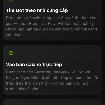
Tìm slot theo nhà cung cấp
Dùng bộ lọc Studio trong mục Slot để thu hẹp kết
quả — chọn Pragmatic Play, PG Soft hoặc bất kỳ
studio nào bạn đã quen để vào thẳng các tựa game
yêu thích.
Vào bàn casino trực tiếp
Danh sách bàn Baccarat, Blackjack Cổ Điển và
Dragon Tiger hiển thị số chỗ trống và mức cược tối
thiểu theo thời gian thực — chọn bàn phù hợp
trước khi ngồi vào.