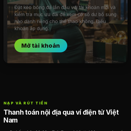
Đặt kèo bóng đá lần đầu với tài khoản mới và
kiểm tra mục ưu đãi để xem có số dư bổ sung
nào dành riêng cho thể thao không. Điều
khoản áp dụng.
Mở tài khoản
NẠP VÀ RÚT TIỀN
Thanh toán nội địa qua ví điện tử Việt
Nam