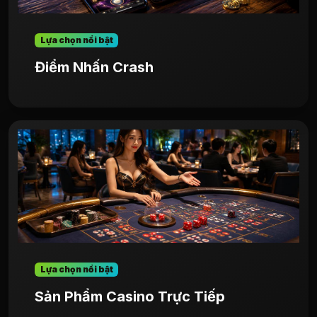
Lựa chọn nổi bật
Điểm Nhấn Crash
Lựa chọn nổi bật
Sản Phẩm Casino Trực Tiếp