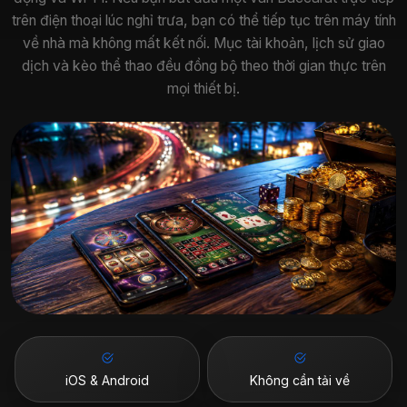
trên điện thoại lúc nghỉ trưa, bạn có thể tiếp tục trên máy tính
về nhà mà không mất kết nối. Mục tài khoản, lịch sử giao
dịch và kèo thể thao đều đồng bộ theo thời gian thực trên
mọi thiết bị.
iOS & Android
Không cần tải về