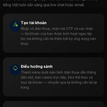
tiếng Việt luôn sẵn sàng qua live chat hoặc email.
Tạo tài khoản
Nhập số điện thoại, nhận mã OTP và xác nhận
— tài khoản của bạn được kích hoạt ngay lập
tức mà không cần tải thêm bất kỳ ứng dụng nào
khác.
Điều hướng sảnh
Thanh menu dưới màn hình điện thoại dẫn thẳng
đến slot, bàn casino trực tiếp, kèo thể thao và
mục tài khoản — chuyển qua lại không cần tải lại
trang.