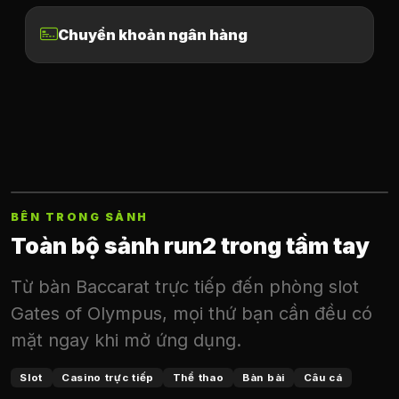
Chuyển khoản ngân hàng
BÊN TRONG SẢNH
Toàn bộ sảnh run2 trong tầm tay
Từ bàn Baccarat trực tiếp đến phòng slot
Gates of Olympus, mọi thứ bạn cần đều có
mặt ngay khi mở ứng dụng.
Slot
Casino trực tiếp
Thể thao
Bàn bài
Câu cá