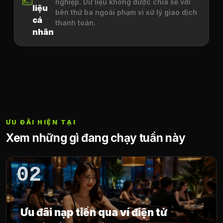
nghiệp. Dữ liệu không được chia sẻ với
liệu
bên thứ ba ngoài phạm vi xử lý giao dịch
cá
thanh toán.
nhân
ƯU ĐÃI HIỆN TẠI
Xem những gì đang chạy tuần này
02
Ưu đãi nạp tiền qua ví điện tử