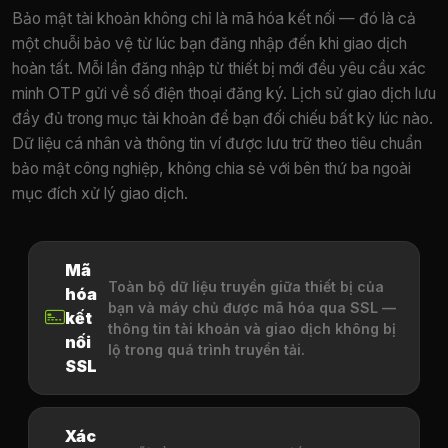
Bảo mật tài khoản không chỉ là mã hóa kết nối — đó là cả
một chuỗi bảo vệ từ lúc bạn đăng nhập đến khi giao dịch
hoàn tất. Mỗi lần đăng nhập từ thiết bị mới đều yêu cầu xác
minh OTP gửi về số điện thoại đăng ký. Lịch sử giao dịch lưu
đầy đủ trong mục tài khoản để bạn đối chiếu bất kỳ lúc nào.
Dữ liệu cá nhân và thông tin ví được lưu trữ theo tiêu chuẩn
bảo mật công nghiệp, không chia sẻ với bên thứ ba ngoài
mục đích xử lý giao dịch.
Mã
Toàn bộ dữ liệu truyền giữa thiết bị của
hóa
bạn và máy chủ được mã hóa qua SSL —
kết
thông tin tài khoản và giao dịch không bị
nối
lộ trong quá trình truyền tải.
SSL
Xác