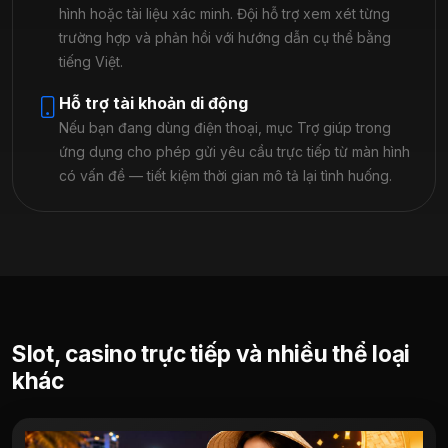
hình hoặc tài liệu xác minh. Đội hỗ trợ xem xét từng
trường hợp và phản hồi với hướng dẫn cụ thể bằng
tiếng Việt.
Hỗ trợ tài khoản di động
Nếu bạn đang dùng điện thoại, mục Trợ giúp trong
ứng dụng cho phép gửi yêu cầu trực tiếp từ màn hình
có vấn đề — tiết kiệm thời gian mô tả lại tình huống.
Slot, casino trực tiếp và nhiều thể loại
khác