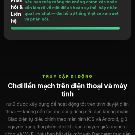
Phản
Nếu bạn thấy thông tin không chính xác hoặc
hồi &
cần làm rõ về một điều khoản cụ thể, hãy nhắn
Liên
qua live chat — đội hỗ trợ tiếng Việt sẽ xem xét
và phản hồi.
hệ
TRUY CẬP DI ĐỘNG
Chơi liền mạch trên điện thoại và máy
tính
run2 được xây dựng để hoạt động tốt trên trình duyệt điện
thoại — không cần tải ứng dụng riêng nếu bạn không muốn.
Giao diện tự điều chỉnh theo màn hình iOS và Android, giữ
nguyên trạng thái phiên chơi khi bạn chuyển giữa mạng di
động và Wi-Fi. Nếu bạn bắt đầu một ván Baccarat trực tiếp