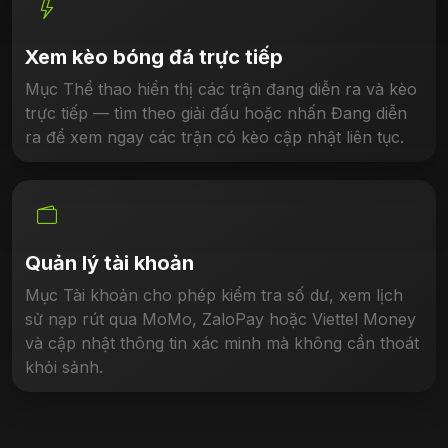
Xem kèo bóng đá trực tiếp
Mục Thể thao hiển thị các trận đang diễn ra và kèo
trực tiếp — tìm theo giải đấu hoặc nhấn Đang diễn
ra để xem ngay các trận có kèo cập nhật liên tục.
Quản lý tài khoản
Mục Tài khoản cho phép kiểm tra số dư, xem lịch
sử nạp rút qua MoMo, ZaloPay hoặc Viettel Money
và cập nhật thông tin xác minh mà không cần thoát
khỏi sảnh.